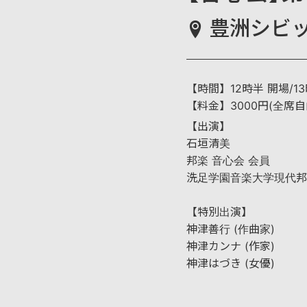
豊洲シビ
【時間】12時半 開場/13
【料金】3000円(全席
【出演】
石垣清美
邦楽 音心会 会員
洗足学園音楽大学現代邦
【特別出演】
神津善行 (作曲家)
神津カンナ (作家)
神津はづき (女優)