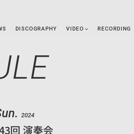
WS
DISCOGRAPHY
VIDEO
RECORDING
ULE
Sun.
2024
43回 演奏会