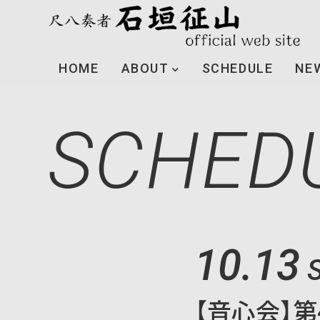
HOME
ABOUT
SCHEDULE
NE
SCHED
10.13
【音心会】第