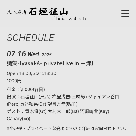
SCHEDULE
HOME
ABOUT
07.16
Wed.
2025
彌榮-IyasakA- privateLive in 中津川
初代石垣征山
Open:18:00/Start:18:30
石垣征山
1000円
料金：\1,000(各日)
BLOG
出演：石垣征山(尺八) 杵屋浅吉(三味線) ジャイアン谷口
(Perc)長谷頼晃(Dr) 望月秀幸(囃子)
SCHEDULE
ゲスト：青木将(Gt) 大村太一郎(Ba) 河原崎豊(Key)
Canary(Vo)
NEWS
※小規模・プライベートな会場ですので詳細はお問合せ下さい。