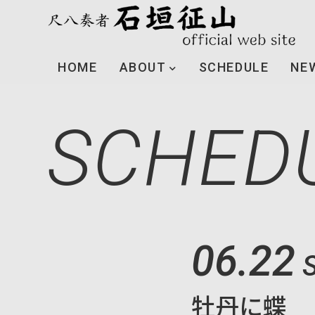
HOME
ABOUT
SCHEDULE
NE
SCHED
06.22
牡丹に蝶