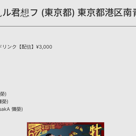
ル君想フ (東京都) 東京都港区南青
ドリンク【配信】¥3,000
彌榮)
彌榮)
akA 彌榮)