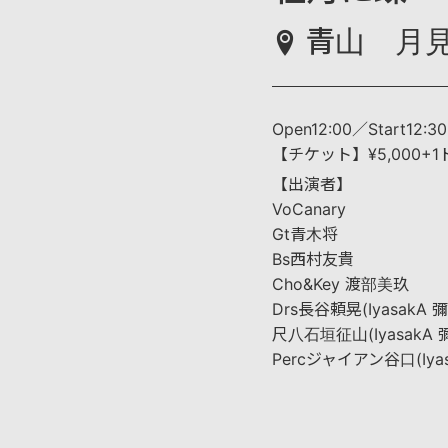
青山 月見
Open12:00／Start12:30
【チケット】¥5,000+1
【出演者】
VoCanary
Gt青木将
Bs西村友貴
Cho&Key 渡部美玖
Drs長谷頼晃(IyasakA 
尺八石垣征山(IyasakA 
Percジャイアン谷口(Iyas