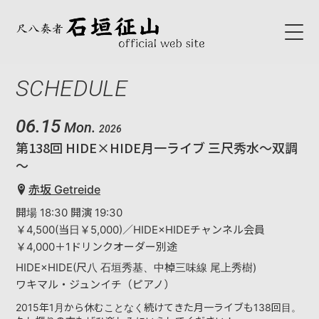
SCHEDULE
HOME
ABOUT
06.15
Mon.
2026
第138回 HIDE×HIDE月一ライブ 三尺秀水～双調
初代石垣征山
～
石垣征山
赤坂 Getreide
開場 18:30 開演 19:30
BLOG
￥4,500(当日￥5,000)／HIDE×HIDEチャンネル会員
￥4,000＋1ドリンクオーダー別途
SCHEDULE
HIDE×HIDE(尺八 石垣秀基、中棹三味線 尾上秀樹)
ワキマル・ジュンイチ（ピアノ）
NEWS
2015年1月から休むことなく続けてきた月一ライブも138回目。