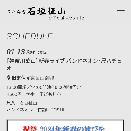
SCHEDULE
HOME
ABOUT
01.13
Sat.
2024
【神奈川葉山】新春ライブ バンドネオン・尺八デュ
初代石垣征山
オ
石垣征山
旧東伏見宮葉山別邸
13:00開場／14:00開演(16:00終演予定)
BLOG
4500円、学生・子ども無料
尺八 石垣征山
SCHEDULE
バンドネオン 仁詩HITOSHI
NEWS