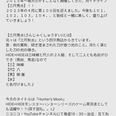
２０１５年～毎月欠かすことなく開催してきた、月イチライブ
【三尺秀水】！！
DISCOGRAPHY
２０２３年の４月に第１００回を迎えました。今後も１０１，
１０２，１０３，１０４，、と皆様と一緒に楽しく、盛り上げ
ていきましょう！
VIDEO
YOUTUBE
【三尺秀水(さんじゃくしゅうすい)とは】
元々は『三尺秋水』という四字熟語からきています。
意：剣の異称。研ぎ澄まされた刀が放つ光のこと。冷たく凛と
RECORDING
した刀の光の輝き。
HIDE×HIDEは三味線と尺八の２人組、そして二人とも名前がひ
でき（秀樹、秀基)なので
CONTACT
【三】味線
【尺】八
【秀】樹:基
【水】
と名付けました♪
今月のタイトルは「Hunter's Moon」
HIDE×HIDEモンスターハンターシリーズのゲーム実況者として
も活躍中！？(双子説も。。)♪
ニコニコ・YouTubeチャンネルにて毎週19：30～放送、見てね