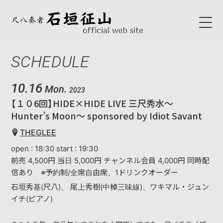
SCHEDULE
HOME
ABOUT
10.16
Mon.
2023
【１０6回】HIDE×HIDE LIVE 三尺秀水～
初代石垣征山
Hunter’s Moon～ sponsored by Idiot Savant
石垣征山
THEGLEE
open : 18:30 start : 19:30
BLOG
前売 4,500円 当日 5,000円 チャンネル会員 4,000円 同時配
信あり ※予約制/全席自由席、1ドリンクオーダー
SCHEDULE
石垣秀基(尺八)、 尾上秀樹(中棹三味線)、ワキマル・ジュン
イチ(ピアノ)
NEWS