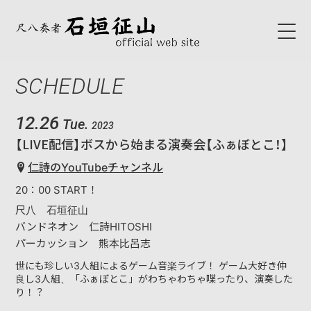
SCHEDULE
HOME
ABOUT
12.26
Tue.
2023
【LIVE配信】ボスから始まる演奏会【ふぁぼとこ！】
初代石垣征山
仁詩のYouTubeチャンネル
石垣征山
20：00 START！
尺八 石垣征山
BLOG
バンドネオン 仁詩HITOSHI
パーカッション 熊本比呂志
SCHEDULE
世にも珍しい3人組によるゲーム音楽ライブ！ ゲーム大好き仲
良し3人組、「ふぁぼとこ」がわちゃわちゃ喋ったり、演奏した
り！？
NEWS