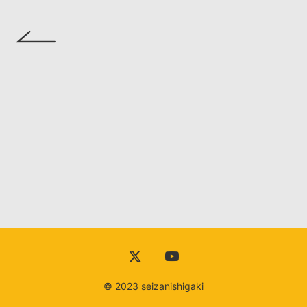
DISCOGRAPHY
VIDEO
YOUTUBE
RECORDING
CONTACT
© 2023 seizanishigaki