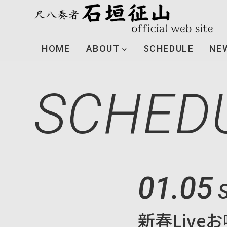
HOME
ABOUT
SCHEDULE
NE
SCHED
01.05
新春Liv