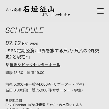
SCHEDULE
HOME
ABOUT
07.12
Fri.
2024
JSPN定期公演『世界を旅する尺八~尺八の〈外交
初代石垣征山
史〉と現在~』
石垣征山
豊洲シビックセンターホール
開場 18:30／開演 19:00
BLOG
前売 5,000円(一般)/4,000円 (サポーター・学生)
SCHEDULE
当日 6,000円(一般)/5,000円(サポーター・学生)
■参加楽曲
NEWS
Ravi Shankar 1978録音盤「アジアの出逢い」より