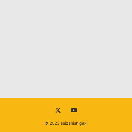
DISCOGRAPHY
VIDEO
YOUTUBE
RECORDING
CONTACT
© 2023 seizanishigaki