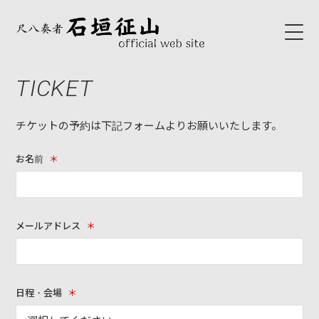
TICKET
HOME
ABOUT
チケットの予約は下記フォームよりお願いいたします。
初代石垣征山
お名前
＊
石垣征山
BLOG
メールアドレス
＊
SCHEDULE
日程・会場
＊
NEWS