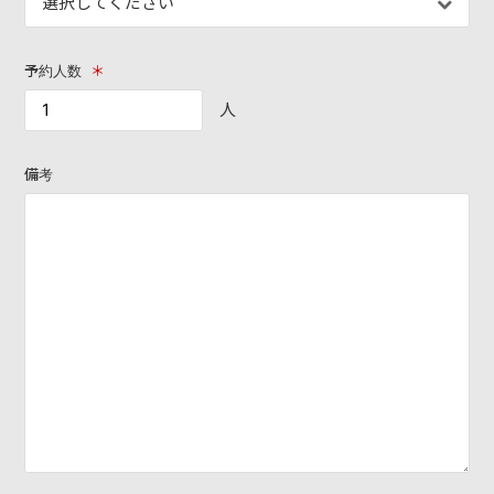
DISCOGRAPHY
予約人数
＊
VIDEO
人
YOUTUBE
備考
RECORDING
CONTACT