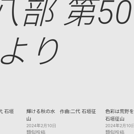
八部 第5
 より
代 石垣
輝ける秋の水 作曲:二代 石垣征
色彩は荒野を
山
石垣征山
2024年2月10日
2024年2月10
類似投稿
類似投稿