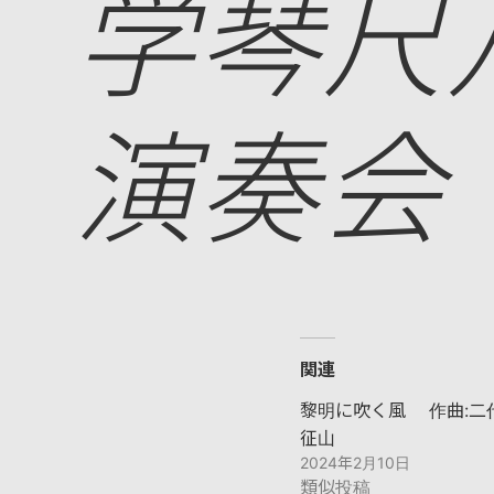
学琴尺
演奏会
関連
黎明に吹く風 作曲:二
征山
2024年2月10日
類似投稿