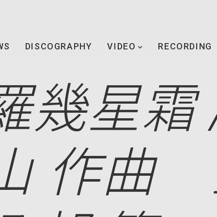
WS
DISCOGRAPHY
VIDEO
RECORDING
幾星霜 
山 作曲