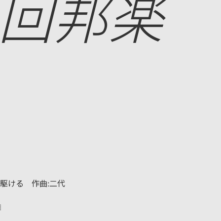
0回邦楽
駆ける 作曲:二代
日