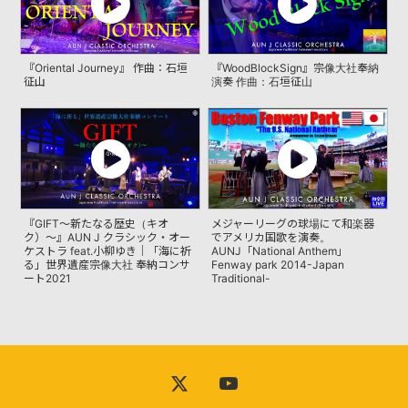
DISCOGRAPHY
『Oriental Journey』 作曲：石垣
『WoodBlockSign』宗像大社奉納
VIDEO
征山
演奏 作曲：石垣征山
YOUTUBE
RECORDING
CONTACT
『GIFT〜新たなる歴史（キオ
メジャーリーグの球場にて和楽器
ク）〜』AUN J クラシック・オー
でアメリカ国歌を演奏。
ケストラ feat.小柳ゆき｜「海に祈
AUNJ「National Anthem」
る」世界遺産宗像大社 奉納コンサ
Fenway park 2014-Japan
ート2021
Traditional-