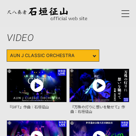
VIDEO
HOME
ABOUT
初代石垣征山
石垣征山
BLOG
『GIFT』作曲：石垣征山
『万殊の灯りに想いを馳せて』作
SCHEDULE
曲：石垣征山
NEWS